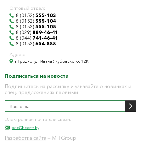
Оптовый отдел:
8 (0152)
555-103
8 (0152)
555-104
8 (0152)
555-105
8 (029)
889-46-41
8 (044)
741-46-41
8 (0152)
654-888
Адрес:
г. Гродно, ул. Ивана Якубовского, 12К
Подписаться на новости
Подпишитесь на рассылку и узнавайте о новинках и
спец. предложениях первыми
Электронная почта для связи:
bec@bcentr.by
Разработка сайта
— MITGroup