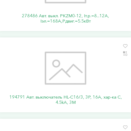
278486 Авт. выкл. PKZM0-12, Iт.р.=8...12А,
Iэл.=168А,Pдвиг.=5.5кВт
194791 Авт. выключатель HL-C16/3, 3P, 16A, хар-ка C,
4.5kA, 3M