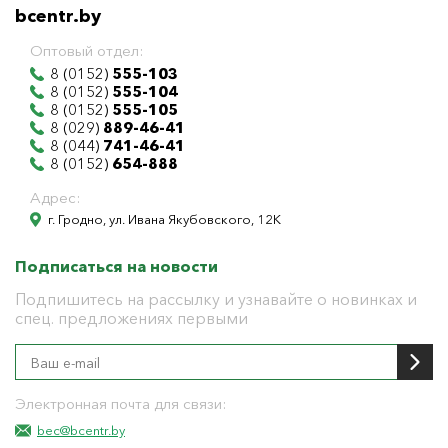
bcentr.by
Оптовый отдел:
8 (0152)
555-103
8 (0152)
555-104
8 (0152)
555-105
8 (029)
889-46-41
8 (044)
741-46-41
8 (0152)
654-888
Адрес:
г. Гродно, ул. Ивана Якубовского, 12К
Подписаться на новости
Подпишитесь на рассылку и узнавайте о новинках и
спец. предложениях первыми
Электронная почта для связи:
bec@bcentr.by