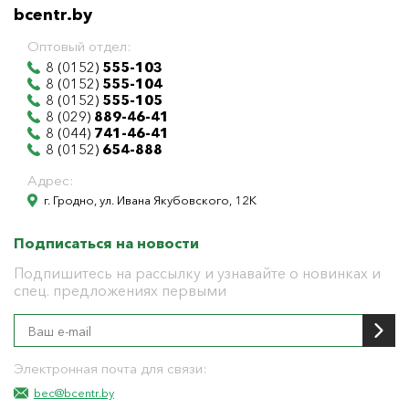
bcentr.by
Оптовый отдел:
8 (0152)
555-103
8 (0152)
555-104
8 (0152)
555-105
8 (029)
889-46-41
8 (044)
741-46-41
8 (0152)
654-888
Адрес:
г. Гродно, ул. Ивана Якубовского, 12К
Подписаться на новости
Подпишитесь на рассылку и узнавайте о новинках и
спец. предложениях первыми
Электронная почта для связи:
bec@bcentr.by