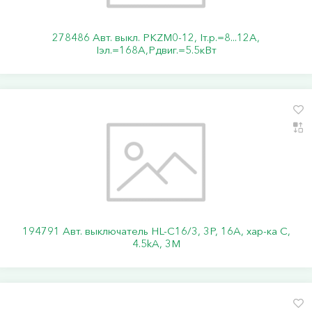
278486 Авт. выкл. PKZM0-12, Iт.р.=8...12А,
Iэл.=168А,Pдвиг.=5.5кВт
194791 Авт. выключатель HL-C16/3, 3P, 16A, хар-ка C,
4.5kA, 3M