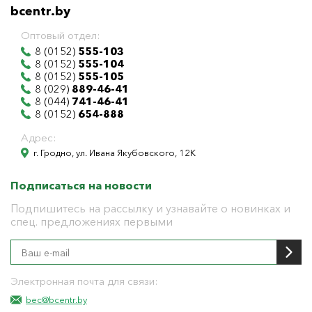
bcentr.by
Оптовый отдел:
8 (0152)
555-103
8 (0152)
555-104
8 (0152)
555-105
8 (029)
889-46-41
8 (044)
741-46-41
8 (0152)
654-888
Адрес:
г. Гродно, ул. Ивана Якубовского, 12К
Подписаться на новости
Подпишитесь на рассылку и узнавайте о новинках и
спец. предложениях первыми
Электронная почта для связи:
bec@bcentr.by