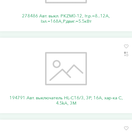
278486 Авт. выкл. PKZM0-12, Iт.р.=8...12А,
Iэл.=168А,Pдвиг.=5.5кВт
194791 Авт. выключатель HL-C16/3, 3P, 16A, хар-ка C,
4.5kA, 3M