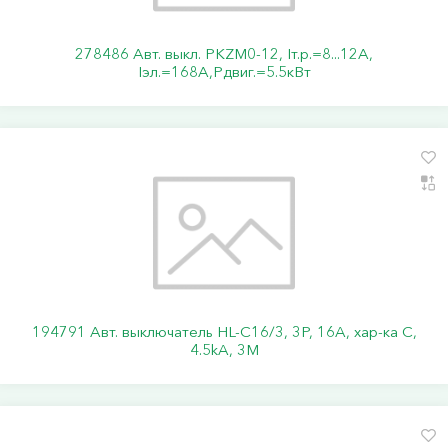
278486 Авт. выкл. PKZM0-12, Iт.р.=8...12А,
Iэл.=168А,Pдвиг.=5.5кВт
194791 Авт. выключатель HL-C16/3, 3P, 16A, хар-ка C,
4.5kA, 3M