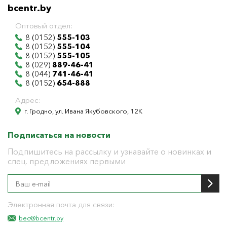
bcentr.by
Оптовый отдел:
8 (0152)
555-103
8 (0152)
555-104
8 (0152)
555-105
8 (029)
889-46-41
8 (044)
741-46-41
8 (0152)
654-888
Адрес:
г. Гродно, ул. Ивана Якубовского, 12К
Подписаться на новости
Подпишитесь на рассылку и узнавайте о новинках и
спец. предложениях первыми
Электронная почта для связи:
bec@bcentr.by