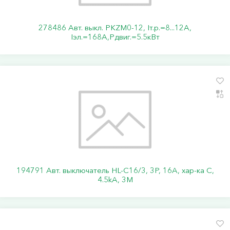
278486 Авт. выкл. PKZM0-12, Iт.р.=8...12А,
Iэл.=168А,Pдвиг.=5.5кВт
194791 Авт. выключатель HL-C16/3, 3P, 16A, хар-ка C,
4.5kA, 3M