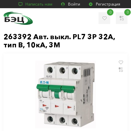
Написать нам
Войти
Регистрация
0
0
263392 Авт. выкл. PL7 3P 32A,
тип В, 10кА, 3М