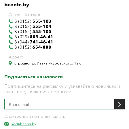
bcentr.by
Оптовый отдел:
8 (0152)
555-103
8 (0152)
555-104
8 (0152)
555-105
8 (029)
889-46-41
8 (044)
741-46-41
8 (0152)
654-888
Адрес:
г. Гродно, ул. Ивана Якубовского, 12К
Подписаться на новости
Подпишитесь на рассылку и узнавайте о новинках и
спец. предложениях первыми
Электронная почта для связи:
bec@bcentr.by