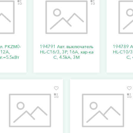
кл. PKZM0-
194791 Авт. выключатель
194789 А
..12А,
HL-C16/3, 3P, 16A, хар-ка
HL-C10/3,
г.=5.5кВт
C, 4.5kA, 3M
C, 