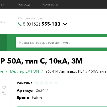
тьи
Помощь
Контакты
Оптовый отдел:
ская
8 (0152)
555-103
P 50A, тип С, 10кА, 3М
ие
/
Меллер ЕАТОN
/
263414 Авт. выкл. PL7 3P 50A, тип
Рейтинг:
Артикул:
263414
Бренд:
Eaton