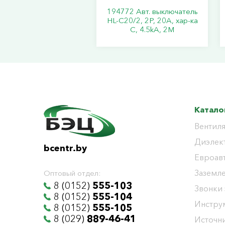
194772 Авт. выключатель
HL-C20/2, 2P, 20A, хар-ка
C, 4.5kA, 2M
Катало
Вентиля
Диэлек
bcentr.by
Евроав
Заземл
Оптовый отдел:
8 (0152)
555-103
Звонки
8 (0152)
555-104
Инстру
8 (0152)
555-105
8 (029)
889-46-41
Источни