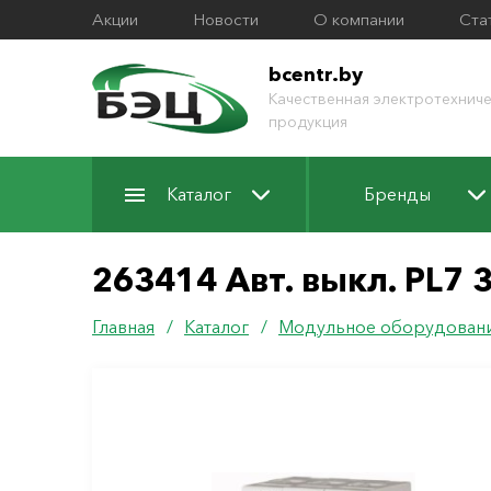
Акции
Новости
О компании
Ста
bcentr.by
Качественная электротехниче
продукция
Каталог
Бренды
263414 Авт. выкл. PL7 3
Главная
/
Каталог
/
Модульное оборудован