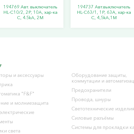
194769 Авт. выключатель
194737 Авт.выключатель
HL-C10/2, 2P, 10A, хар-ка
HL-C63/1, 1Р, 63А, хар-ка
C, 4.5kA, 2M
С, 4,5kA,1M
г
торы и аксессуары
Оборудование защиты,
коммутации и автоматиза
трика
Предохранители
томатика "F&F"
Провода, шнуры
ение и молниезащита
Светотехнические издели
 электрические
Силовые разъёмы
менты
Системы для прокладки к
ки света