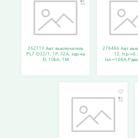
262719 Авт. выключатель
278486 Авт. вы
PL7-D32/1, 1P, 32A, хар-ка
12, Iт.р.=8.
D, 10kA, 1M
Iэл.=168А,Pдви