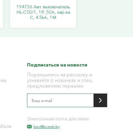
194736 Авт. выключатель
HL-C50/1, 1P, 50A, хар-ка
C, 4.5kA, 1M
Подписаться на новости
Подпишитесь на рассылку и
ции
узнавайте о новинках и спец.
предложениях первыми
я
Электронная почта для связи:
абеля
bec@bcentr.by