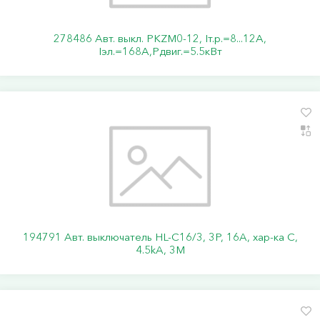
278486 Авт. выкл. PKZM0-12, Iт.р.=8...12А,
Iэл.=168А,Pдвиг.=5.5кВт
194791 Авт. выключатель HL-C16/3, 3P, 16A, хар-ка C,
4.5kA, 3M