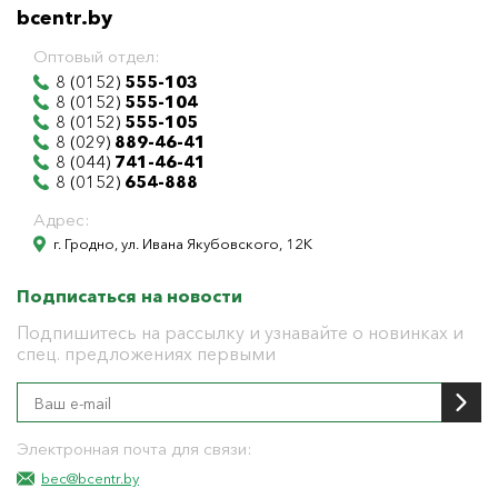
bcentr.by
Оптовый отдел:
8 (0152)
555-103
8 (0152)
555-104
8 (0152)
555-105
8 (029)
889-46-41
8 (044)
741-46-41
8 (0152)
654-888
Адрес:
г. Гродно, ул. Ивана Якубовского, 12К
Подписаться на новости
Подпишитесь на рассылку и узнавайте о новинках и
спец. предложениях первыми
Электронная почта для связи:
bec@bcentr.by