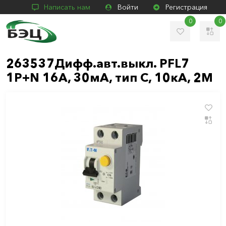
Написать нам
Войти
Регистрация
0
0
263537Дифф.авт.выкл. PFL7
1P+N 16A, 30мА, тип С, 10кА, 2М