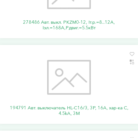
278486 Авт. выкл. PKZM0-12, Iт.р.=8...12А,
Iэл.=168А,Pдвиг.=5.5кВт
194791 Авт. выключатель HL-C16/3, 3P, 16A, хар-ка C,
4.5kA, 3M