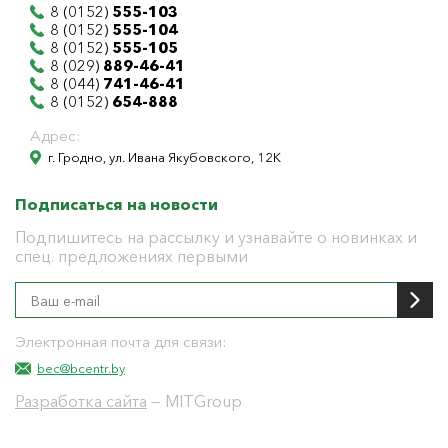
8 (0152)
555-103
8 (0152)
555-104
8 (0152)
555-105
8 (029)
889-46-41
8 (044)
741-46-41
8 (0152)
654-888
Адрес:
г. Гродно, ул. Ивана Якубовского, 12К
Подписаться на новости
Подпишитесь на рассылку и узнавайте о новинках и
спец. предложениях первыми
Электронная почта для связи:
bec@bcentr.by
Разработка сайта
— MITGroup
Общество с ограниченной ответственностью