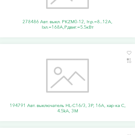
278486 Авт. выкл. PKZM0-12, Iт.р.=8...12А,
Iэл.=168А,Pдвиг.=5.5кВт
194791 Авт. выключатель HL-C16/3, 3P, 16A, хар-ка C,
4.5kA, 3M