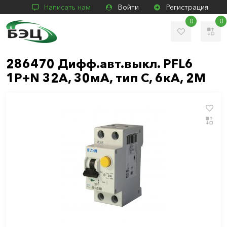
Написать нам
Войти
Регистрация
0
0
286470 Дифф.авт.выкл. PFL6
1P+N 32A, 30мА, тип С, 6кА, 2М