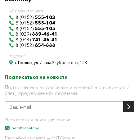
Оптовый отдел:
8 (0152)
555-103
8 (0152)
555-104
8 (0152)
555-105
8 (029)
889-46-41
8 (044)
741-46-41
8 (0152)
654-888
Адрес:
г. Гродно, ул. Ивана Якубовского, 12К
Подписаться на новости
Подпишитесь на рассылку и узнавайте о новинках и
спец. предложениях первыми
Электронная почта для связи:
bec@bcentr.by
Разработка сайта
— MITGroup