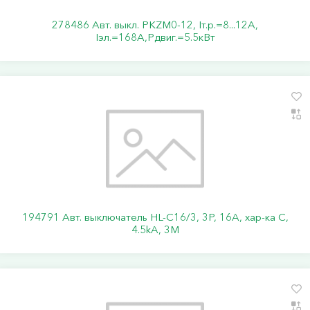
278486 Авт. выкл. PKZM0-12, Iт.р.=8...12А,
Iэл.=168А,Pдвиг.=5.5кВт
194791 Авт. выключатель HL-C16/3, 3P, 16A, хар-ка C,
4.5kA, 3M