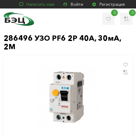
Написать нам
Войти
Регистрация
0
0
286496 УЗО PF6 2P 40A, 30мА,
2М