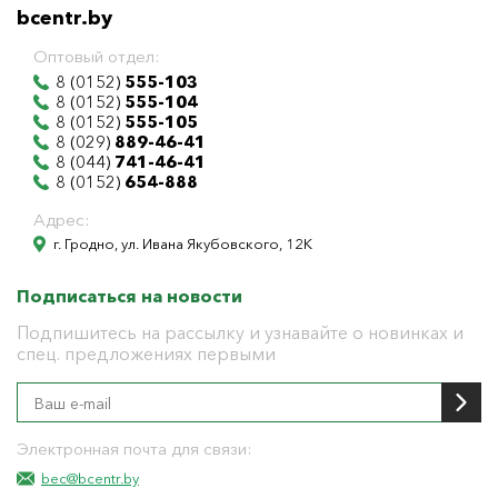
bcentr.by
Оптовый отдел:
8 (0152)
555-103
8 (0152)
555-104
8 (0152)
555-105
8 (029)
889-46-41
8 (044)
741-46-41
8 (0152)
654-888
Адрес:
г. Гродно, ул. Ивана Якубовского, 12К
Подписаться на новости
Подпишитесь на рассылку и узнавайте о новинках и
спец. предложениях первыми
Электронная почта для связи:
bec@bcentr.by