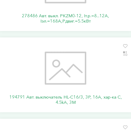
278486 Авт. выкл. PKZM0-12, Iт.р.=8...12А,
Iэл.=168А,Pдвиг.=5.5кВт
194791 Авт. выключатель HL-C16/3, 3P, 16A, хар-ка C,
4.5kA, 3M