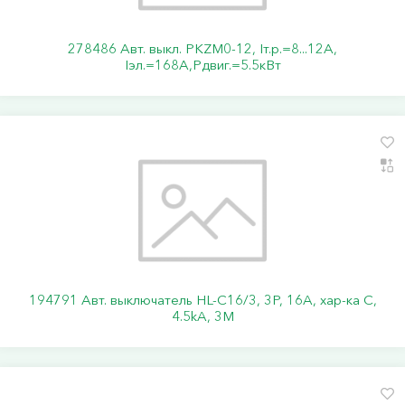
278486 Авт. выкл. PKZM0-12, Iт.р.=8...12А,
Iэл.=168А,Pдвиг.=5.5кВт
194791 Авт. выключатель HL-C16/3, 3P, 16A, хар-ка C,
4.5kA, 3M