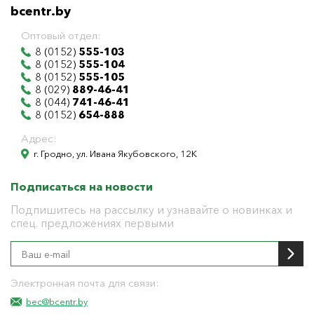
bcentr.by
Оптовый отдел:
8 (0152)
555-103
8 (0152)
555-104
8 (0152)
555-105
8 (029)
889-46-41
8 (044)
741-46-41
8 (0152)
654-888
Адрес:
г. Гродно, ул. Ивана Якубовского, 12К
Подписаться на новости
Подпишитесь на рассылку и узнавайте о новинках и
спец. предложениях первыми
Электронная почта для связи:
bec@bcentr.by