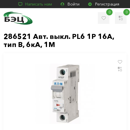
Написать нам
Войти
Регистрация
0
0
286521 Авт. выкл. PL6 1P 16А,
тип В, 6кА, 1M