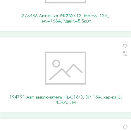
278486 Авт. выкл. PKZM0-12, Iт.р.=8...12А,
Iэл.=168А,Pдвиг.=5.5кВт
194791 Авт. выключатель HL-C16/3, 3P, 16A, хар-ка C,
4.5kA, 3M