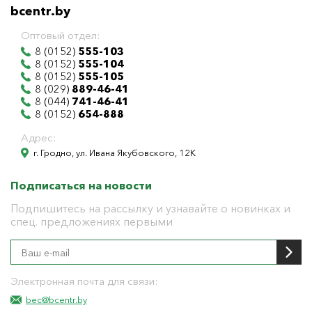
bcentr.by
Оптовый отдел:
8 (0152)
555-103
8 (0152)
555-104
8 (0152)
555-105
8 (029)
889-46-41
8 (044)
741-46-41
8 (0152)
654-888
Адрес:
г. Гродно, ул. Ивана Якубовского, 12К
Подписаться на новости
Подпишитесь на рассылку и узнавайте о новинках и
спец. предложениях первыми
Электронная почта для связи:
bec@bcentr.by