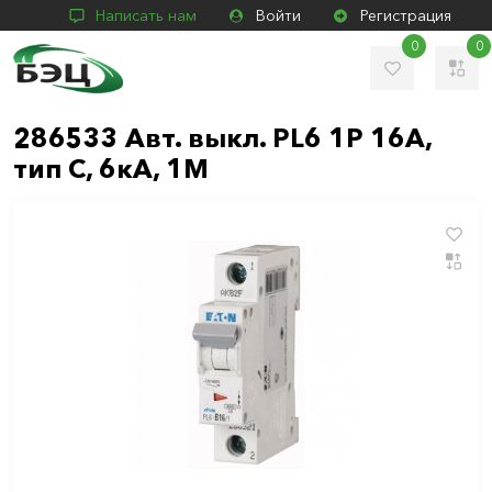
Написать нам
Войти
Регистрация
0
0
286533 Авт. выкл. PL6 1P 16А,
тип С, 6кА, 1M