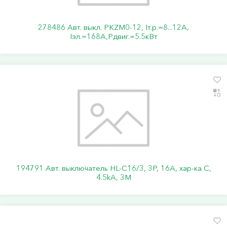
278486 Авт. выкл. PKZM0-12, Iт.р.=8...12А,
Iэл.=168А,Pдвиг.=5.5кВт
194791 Авт. выключатель HL-C16/3, 3P, 16A, хар-ка C,
4.5kA, 3M