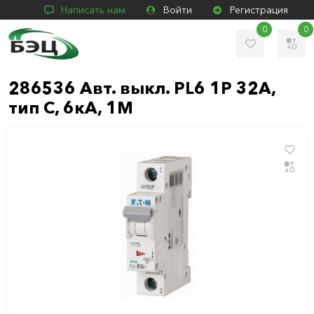
Написать нам
Войти
Регистрация
0
0
286536 Авт. выкл. PL6 1P 32А,
тип С, 6кА, 1M