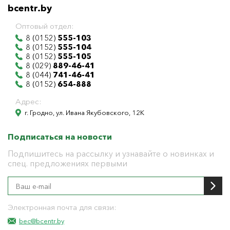
bcentr.by
Оптовый отдел:
8 (0152)
555-103
8 (0152)
555-104
8 (0152)
555-105
8 (029)
889-46-41
8 (044)
741-46-41
8 (0152)
654-888
Адрес:
г. Гродно, ул. Ивана Якубовского, 12К
Подписаться на новости
Подпишитесь на рассылку и узнавайте о новинках и
спец. предложениях первыми
Электронная почта для связи:
bec@bcentr.by