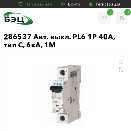
Написать нам
Войти
Регистрация
0
0
286537 Авт. выкл. PL6 1P 40А,
тип С, 6кА, 1M