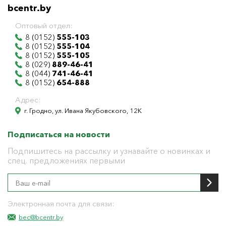
bcentr.by
Оптовый отдел:
8 (0152)
555-103
8 (0152)
555-104
8 (0152)
555-105
8 (029)
889-46-41
8 (044)
741-46-41
8 (0152)
654-888
Адрес:
г. Гродно, ул. Ивана Якубовского, 12К
Подписаться на новости
Подпишитесь на рассылку и узнавайте о новинках и
спец. предложениях первыми
Электронная почта для связи:
bec@bcentr.by