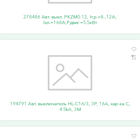
278486 Авт. выкл. PKZM0-12, Iт.р.=8...12А,
Iэл.=168А,Pдвиг.=5.5кВт
194791 Авт. выключатель HL-C16/3, 3P, 16A, хар-ка C,
4.5kA, 3M