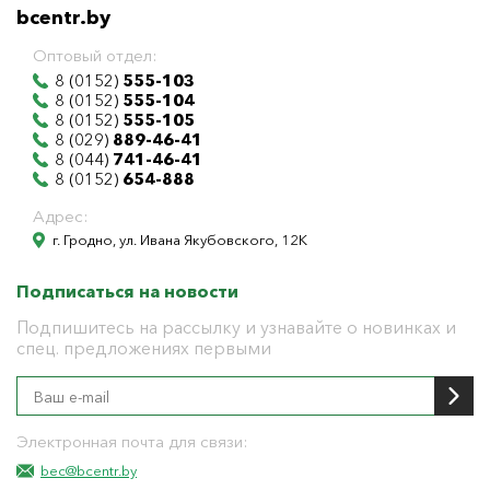
bcentr.by
Оптовый отдел:
8 (0152)
555-103
8 (0152)
555-104
8 (0152)
555-105
8 (029)
889-46-41
8 (044)
741-46-41
8 (0152)
654-888
Адрес:
г. Гродно, ул. Ивана Якубовского, 12К
Подписаться на новости
Подпишитесь на рассылку и узнавайте о новинках и
спец. предложениях первыми
Электронная почта для связи:
bec@bcentr.by