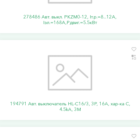
278486 Авт. выкл. PKZM0-12, Iт.р.=8...12А,
Iэл.=168А,Pдвиг.=5.5кВт
194791 Авт. выключатель HL-C16/3, 3P, 16A, хар-ка C,
4.5kA, 3M