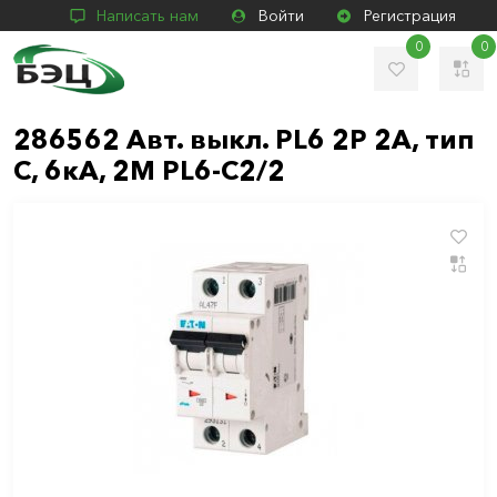
Написать нам
Войти
Регистрация
0
0
286562 Авт. выкл. PL6 2P 2А, тип
С, 6кА, 2М PL6-C2/2