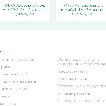
194769 Авт. выключатель
194737 Авт.выключатель
HL-C10/2, 2P, 10A, хар-ка
HL-C63/1, 1Р, 63А, хар-ка
C, 4.5kA, 2M
С, 4,5kA,1M
г
торы и аксессуары
Оборудование защиты,
коммутации и автоматиза
трика
Предохранители
томатика "F&F"
Провода, шнуры
ение и молниезащита
Светотехнические издели
 электрические
Силовые разъёмы
менты
Системы для прокладки к
ки света