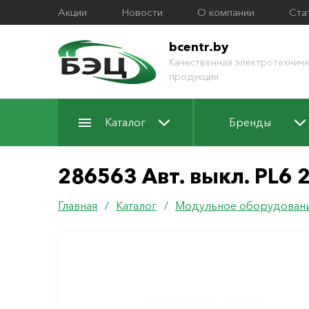
Акции
Новости
О компании
Ста
bcentr.by
Качественная электротехниче
продукция
Каталог
Бренды
286563 Авт. выкл. PL6 2
Главная
/
Каталог
/
Модульное оборудован