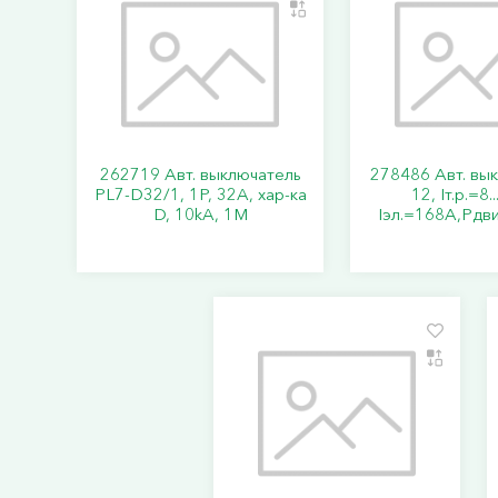
262719 Авт. выключатель
278486 Авт. вы
PL7-D32/1, 1P, 32A, хар-ка
12, Iт.р.=8.
D, 10kA, 1M
Iэл.=168А,Pдви