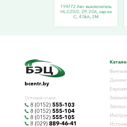
194772 Авт. выключатель
HL-C20/2, 2P, 20A, хар-ка
C, 4.5kA, 2M
Катало
Вентиля
Диэлек
bcentr.by
Евроав
Заземл
Оптовый отдел:
8 (0152)
555-103
Звонки
8 (0152)
555-104
Инстру
8 (0152)
555-105
8 (029)
889-46-41
Источни