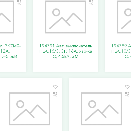
кл. PKZM0-
194791 Авт. выключатель
194789 А
..12А,
HL-C16/3, 3P, 16A, хар-ка
HL-C10/3,
г.=5.5кВт
C, 4.5kA, 3M
C, 