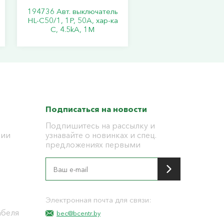
194736 Авт. выключатель
HL-C50/1, 1P, 50A, хар-ка
C, 4.5kA, 1M
Подписаться на новости
Подпишитесь на рассылку и
ции
узнавайте о новинках и спец.
предложениях первыми
я
Электронная почта для связи:
абеля
bec@bcentr.by