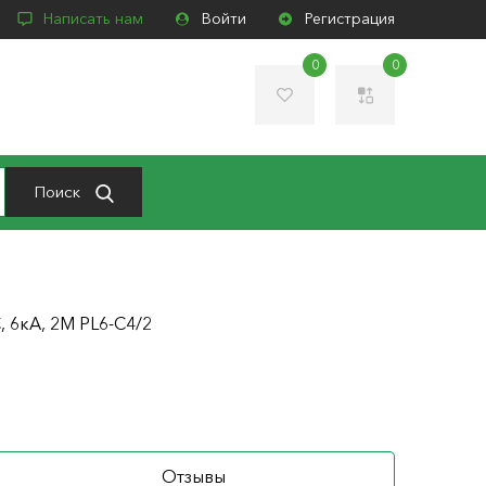
Написать нам
Войти
Регистрация
0
0
Поиск
2
С, 6кА, 2M PL6-C4/2
Отзывы