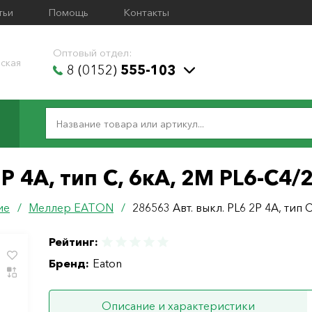
тьи
Помощь
Контакты
Оптовый отдел:
ская
8 (0152)
555-103
P 4А, тип С, 6кА, 2M PL6-C4/
ие
/
Меллер ЕАТОN
/
286563 Авт. выкл. PL6 2P 4А, тип 
Рейтинг:
Бренд:
Eaton
Описание и характеристики