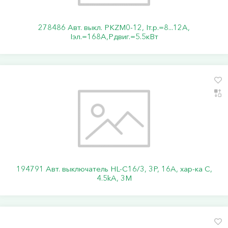
278486 Авт. выкл. PKZM0-12, Iт.р.=8...12А,
Iэл.=168А,Pдвиг.=5.5кВт
194791 Авт. выключатель HL-C16/3, 3P, 16A, хар-ка C,
4.5kA, 3M