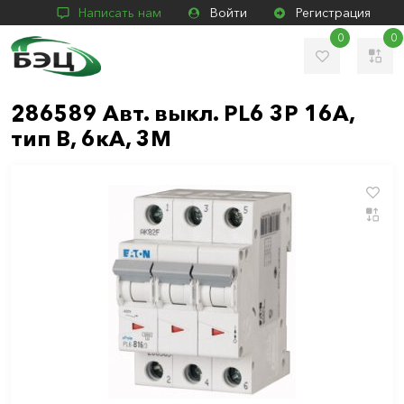
Написать нам
Войти
Регистрация
0
0
286589 Авт. выкл. PL6 3P 16А,
тип В, 6кА, 3M