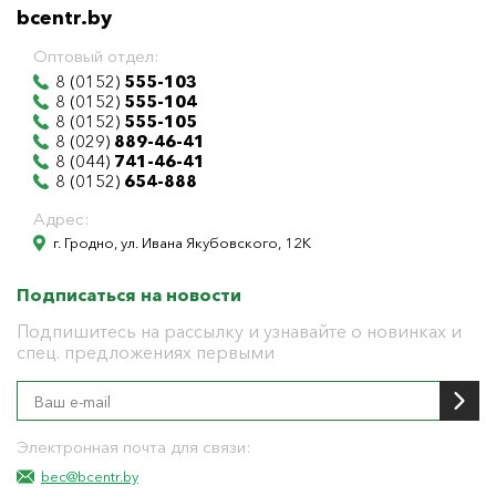
bcentr.by
Оптовый отдел:
8 (0152)
555-103
8 (0152)
555-104
8 (0152)
555-105
8 (029)
889-46-41
8 (044)
741-46-41
8 (0152)
654-888
Адрес:
г. Гродно, ул. Ивана Якубовского, 12К
Подписаться на новости
Подпишитесь на рассылку и узнавайте о новинках и
спец. предложениях первыми
Электронная почта для связи:
bec@bcentr.by