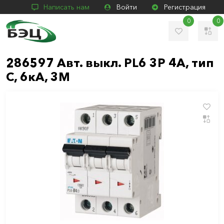
Написать нам
Войти
Регистрация
0
0
286597 Авт. выкл. PL6 3P 4А, тип
C, 6кА, 3M