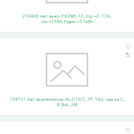
278486 Авт. выкл. PKZM0-12, Iт.р.=8...12А,
Iэл.=168А,Pдвиг.=5.5кВт
194791 Авт. выключатель HL-C16/3, 3P, 16A, хар-ка C,
4.5kA, 3M