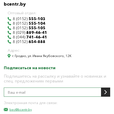
bcentr.by
Оптовый отдел:
8 (0152)
555-103
8 (0152)
555-104
8 (0152)
555-105
8 (029)
889-46-41
8 (044)
741-46-41
8 (0152)
654-888
Адрес:
г. Гродно, ул. Ивана Якубовского, 12К
Подписаться на новости
Подпишитесь на рассылку и узнавайте о новинках и
спец. предложениях первыми
Электронная почта для связи:
bec@bcentr.by