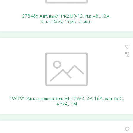
278486 Авт. выкл. PKZM0-12, Iт.р.=8...12А,
Iэл.=168А,Pдвиг.=5.5кВт
194791 Авт. выключатель HL-C16/3, 3P, 16A, хар-ка C,
4.5kA, 3M