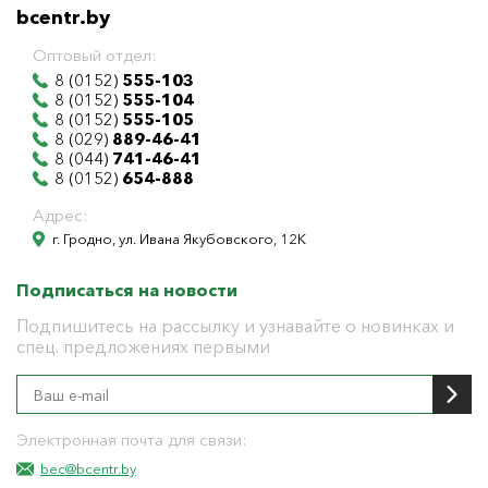
bcentr.by
Оптовый отдел:
8 (0152)
555-103
8 (0152)
555-104
8 (0152)
555-105
8 (029)
889-46-41
8 (044)
741-46-41
8 (0152)
654-888
Адрес:
г. Гродно, ул. Ивана Якубовского, 12К
Подписаться на новости
Подпишитесь на рассылку и узнавайте о новинках и
спец. предложениях первыми
Электронная почта для связи:
bec@bcentr.by