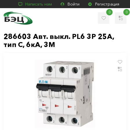
Написать нам
Войти
Регистрация
0
0
286603 Авт. выкл. PL6 3P 25А,
тип С, 6кА, 3М