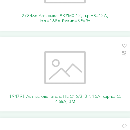
278486 Авт. выкл. PKZM0-12, Iт.р.=8...12А,
Iэл.=168А,Pдвиг.=5.5кВт
194791 Авт. выключатель HL-C16/3, 3P, 16A, хар-ка C,
4.5kA, 3M