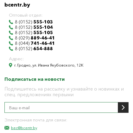
bcentr.by
Оптовый отдел:
8 (0152)
555-103
8 (0152)
555-104
8 (0152)
555-105
8 (029)
889-46-41
8 (044)
741-46-41
8 (0152)
654-888
Адрес:
г. Гродно, ул. Ивана Якубовского, 12К
Подписаться на новости
Подпишитесь на рассылку и узнавайте о новинках и
спец. предложениях первыми
Электронная почта для связи:
bec@bcentr.by