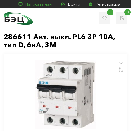
Написать нам
Войти
Регистрация
0
0
286611 Авт. выкл. PL6 3P 10А,
тип D, 6кА, 3M