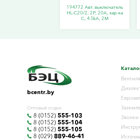
194772 Авт. выключатель
HL-C20/2, 2P, 20A, хар-ка
C, 4.5kA, 2M
Катало
Вентиля
Диэлек
bcentr.by
Евроав
Заземл
Оптовый отдел:
8 (0152)
555-103
Звонки
8 (0152)
555-104
Инстру
8 (0152)
555-105
8 (029)
889-46-41
Источни