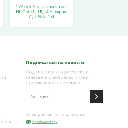
194736 Авт. выключатель
HL-C50/1, 1P, 50A, хар-ка
C, 4.5kA, 1M
Подписаться на новости
Подпишитесь на рассылку и
ции
узнавайте о новинках и спец.
предложениях первыми
я
Электронная почта для связи:
абеля
bec@bcentr.by