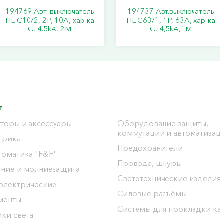
194769 Авт. выключатель
194737 Авт.выключатель
HL-C10/2, 2P, 10A, хар-ка
HL-C63/1, 1Р, 63А, хар-ка
C, 4.5kA, 2M
С, 4,5kA,1M
г
торы и аксессуары
Оборудование защиты,
коммутации и автоматиза
трика
Предохранители
томатика "F&F"
Провода, шнуры
ение и молниезащита
Светотехнические издели
 электрические
Силовые разъёмы
менты
Системы для прокладки к
ки света