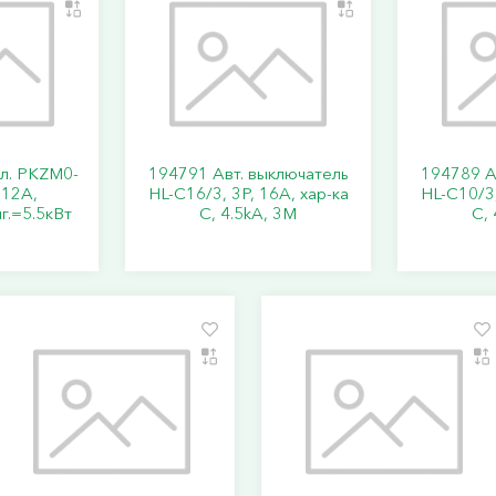
кл. PKZM0-
194791 Авт. выключатель
194789 А
..12А,
HL-C16/3, 3P, 16A, хар-ка
HL-C10/3,
г.=5.5кВт
C, 4.5kA, 3M
C, 