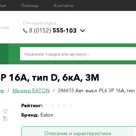
тьи
Помощь
Контакты
Оптовый отдел:
ская
8 (0152)
555-103
P 16А, тип D, 6кА, 3M
ие
/
Меллер ЕАТОN
/
286613 Авт. выкл. PL6 3P 16А, тип
Рейтинг:
Бренд:
Eaton
Описание и характеристики