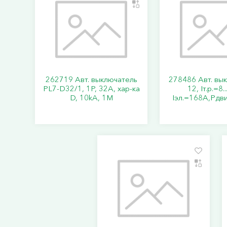
262719 Авт. выключатель
278486 Авт. вы
PL7-D32/1, 1P, 32A, хар-ка
12, Iт.р.=8.
D, 10kA, 1M
Iэл.=168А,Pдви