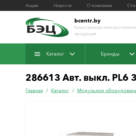
Акции
Новости
О компании
Ста
bcentr.by
Качественная электротехниче
продукция
Каталог
Бренды
286613 Авт. выкл. PL6 3
Главная
/
Каталог
/
Модульное оборудован