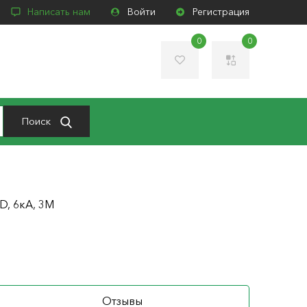
Написать нам
Войти
Регистрация
0
0
Поиск
 D, 6кА, 3M
Отзывы