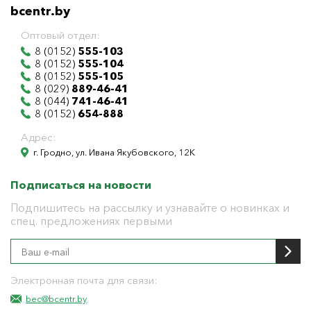
bcentr.by
Оптовый отдел:
8 (0152)
555-103
8 (0152)
555-104
8 (0152)
555-105
8 (029)
889-46-41
8 (044)
741-46-41
8 (0152)
654-888
Адрес:
г. Гродно, ул. Ивана Якубовского, 12К
Подписаться на новости
Подпишитесь на рассылку и узнавайте о новинках и
спец. предложениях первыми
Электронная почта для связи:
bec@bcentr.by