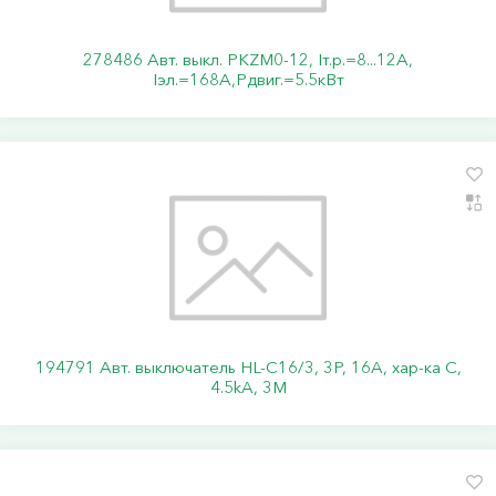
278486 Авт. выкл. PKZM0-12, Iт.р.=8...12А,
Iэл.=168А,Pдвиг.=5.5кВт
194791 Авт. выключатель HL-C16/3, 3P, 16A, хар-ка C,
4.5kA, 3M