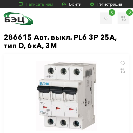
Написать нам
Войти
Регистрация
0
0
286615 Авт. выкл. PL6 3P 25А,
тип D, 6кА, 3М