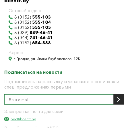
bcentr.by
Оптовый отдел:
8 (0152)
555-103
8 (0152)
555-104
8 (0152)
555-105
8 (029)
889-46-41
8 (044)
741-46-41
8 (0152)
654-888
Адрес:
г. Гродно, ул. Ивана Якубовского, 12К
Подписаться на новости
Подпишитесь на рассылку и узнавайте о новинках и
спец. предложениях первыми
Электронная почта для связи:
bec@bcentr.by