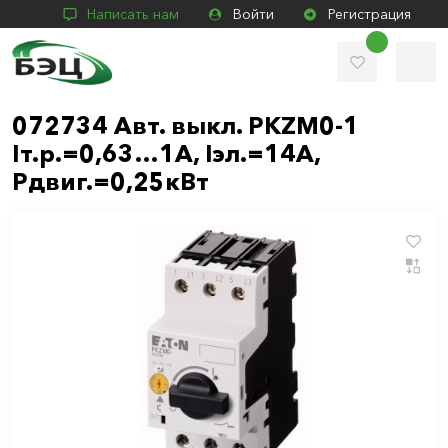
Написать нам
Войти
Регистрация
072734 Авт. выкл. PKZM0-1
Iт.р.=0,63…1А, Iэл.=14А,
Pдвиг.=0,25кВт