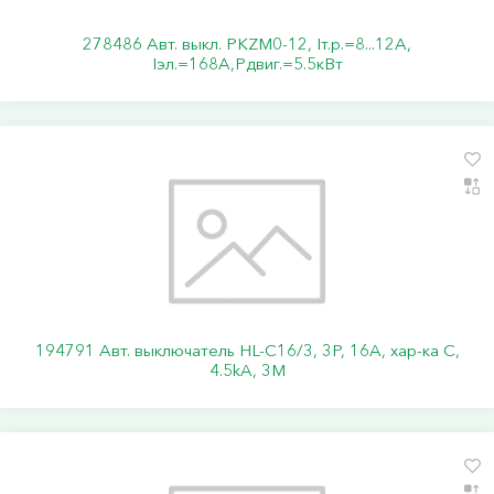
278486 Авт. выкл. PKZM0-12, Iт.р.=8...12А,
Iэл.=168А,Pдвиг.=5.5кВт
194791 Авт. выключатель HL-C16/3, 3P, 16A, хар-ка C,
4.5kA, 3M