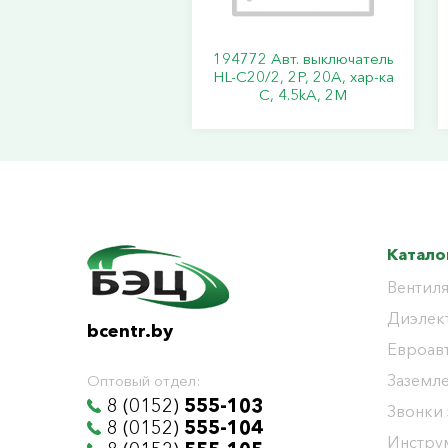
194772 Авт. выключатель
HL-C20/2, 2P, 20A, хар-ка
C, 4.5kA, 2M
Катало
Вентиля
Диэлек
bcentr.by
Евроав
Заземл
Оптовый отдел:
8 (0152)
555-103
Звонки
8 (0152)
555-104
Инстру