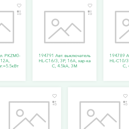
кл. PKZM0-
194791 Авт. выключатель
194789 А
..12А,
HL-C16/3, 3P, 16A, хар-ка
HL-C10/3,
г.=5.5кВт
C, 4.5kA, 3M
C, 