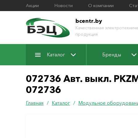
Акции
Новости
О компании
Ста
bcentr.by
Качественная электротехниче
продукция
Каталог
Бренды
072736 Авт. выкл. PKZM0
072736
Главная
/
Каталог
/
Модульное оборудован