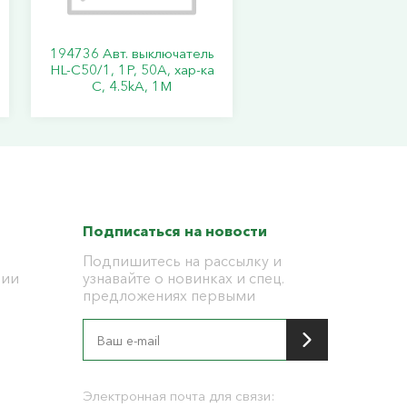
194736 Авт. выключатель
HL-C50/1, 1P, 50A, хар-ка
C, 4.5kA, 1M
Подписаться на новости
Подпишитесь на рассылку и
ции
узнавайте о новинках и спец.
предложениях первыми
я
Электронная почта для связи: