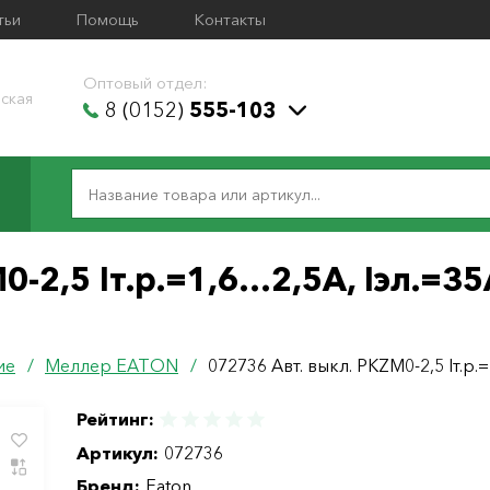
тьи
Помощь
Контакты
Оптовый отдел:
ская
8 (0152)
555-103
-2,5 Iт.р.=1,6…2,5А, Iэл.=35
ие
/
Меллер ЕАТОN
/
072736 Авт. выкл. PKZM0-2,5 Iт.р.
Рейтинг:
Артикул:
072736
Бренд:
Eaton