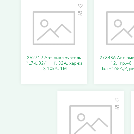
262719 Авт. выключатель
278486 Авт. вы
PL7-D32/1, 1P, 32A, хар-ка
12, Iт.р.=8.
D, 10kA, 1M
Iэл.=168А,Pдви