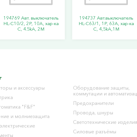
194769 Авт. выключатель
194737 Авт.выключатель
HL-C10/2, 2P, 10A, хар-ка
HL-C63/1, 1Р, 63А, хар-ка
C, 4.5kA, 2M
С, 4,5kA,1M
г
торы и аксессуары
Оборудование защиты,
коммутации и автоматиза
трика
Предохранители
томатика "F&F"
Провода, шнуры
ение и молниезащита
Светотехнические издели
 электрические
Силовые разъёмы
менты