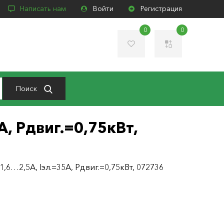
Написать нам
Войти
Регистрация
0
0
Поиск
А, Pдвиг.=0,75кВт,
=1,6…2,5А, Iэл.=35А, Pдвиг.=0,75кВт, 072736