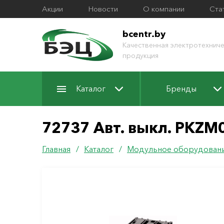
Акции
Новости
О компании
Ста
bcentr.by
Качественная электротехниче
продукция
Каталог
Бренды
72737 Авт. выкл. PKZM0
Главная
/
Каталог
/
Модульное оборудован