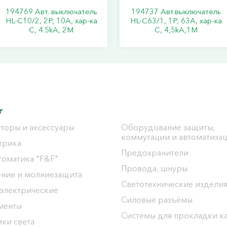
194769 Авт. выключатель
194737 Авт.выключатель
HL-C10/2, 2P, 10A, хар-ка
HL-C63/1, 1Р, 63А, хар-ка
C, 4.5kA, 2M
С, 4,5kA,1M
г
торы и аксессуары
Оборудование защиты,
коммутации и автоматиза
трика
Предохранители
томатика "F&F"
Провода, шнуры
ение и молниезащита
Светотехнические издели
 электрические
Силовые разъёмы
менты
Системы для прокладки к
ки света