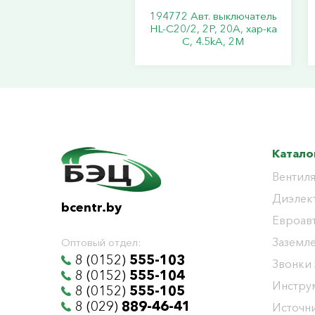
194772 Авт. выключатель
HL-C20/2, 2P, 20A, хар-ка
C, 4.5kA, 2M
Катало
Вентиля
Диэлек
bcentr.by
Евроав
Заземл
Оптовый отдел:
8 (0152)
555-103
Звонки
8 (0152)
555-104
Инстру
8 (0152)
555-105
8 (029)
889-46-41
Источни