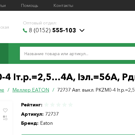
тьи
Помощь
Контакты
Оптовый отдел:
ская
8 (0152)
555-103
-4 Iт.р.=2,5…4А, Iэл.=56А, Pд
ие
/
Меллер ЕАТОN
/
72737 Авт. выкл. PKZM0-4 Iт.р.=2,
Рейтинг:
Артикул:
72737
Бренд:
Eaton