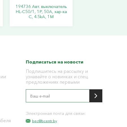
194736 Авт. выключатель
HL-C50/1, 1P, 50A, хар-ка
C, 4.5kA, 1M
Подписаться на новости
Подпишитесь на рассылку и
ции
узнавайте о новинках и спец.
предложениях первыми
я
Электронная почта для связи:
абеля
bec@bcentr.by