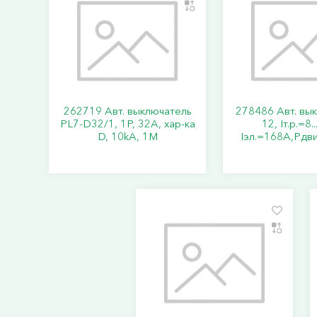
262719 Авт. выключатель
278486 Авт. вы
PL7-D32/1, 1P, 32A, хар-ка
12, Iт.р.=8.
D, 10kA, 1M
Iэл.=168А,Pдви