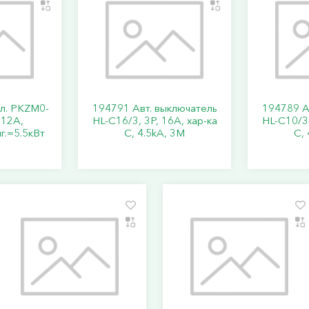
кл. PKZM0-
194791 Авт. выключатель
194789 А
..12А,
HL-C16/3, 3P, 16A, хар-ка
HL-C10/3,
г.=5.5кВт
C, 4.5kA, 3M
C, 