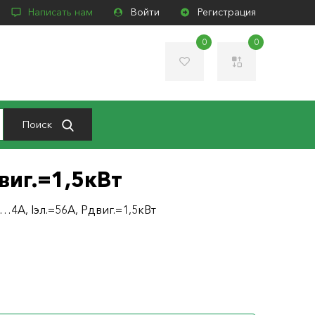
Написать нам
Войти
Регистрация
0
0
Поиск
виг.=1,5кВт
5…4А, Iэл.=56А, Pдвиг.=1,5кВт