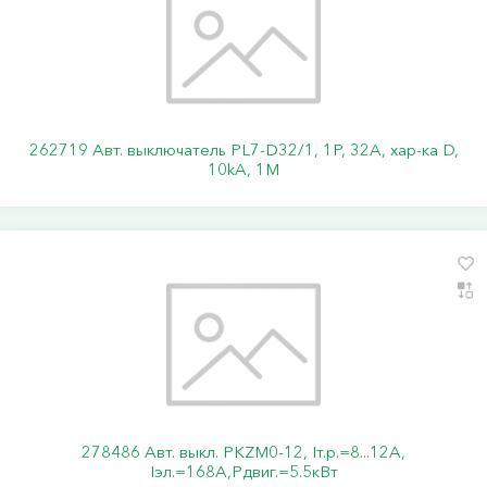
262719 Авт. выключатель PL7-D32/1, 1P, 32A, хар-ка D,
10kA, 1M
278486 Авт. выкл. PKZM0-12, Iт.р.=8...12А,
Iэл.=168А,Pдвиг.=5.5кВт