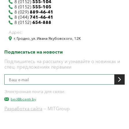
8 (0152)
555-104
8 (0152)
555-105
8 (029)
889-46-41
8 (044)
741-46-41
8 (0152)
654-888
Адрес:
г. Гродно, ул. Ивана Якубовского, 12К
Подписаться на новости
Подпишитесь на рассылку и узнавайте о новинках и
спец. предложениях первыми
Электронная почта для связи:
bec@bcentr.by
Разработка сайта
— MITGroup
Общество с ограниченной ответственностью
"БелЭнергоЦентр"
Юридический адрес г. Гродно ул. И.Якубовского 12 к