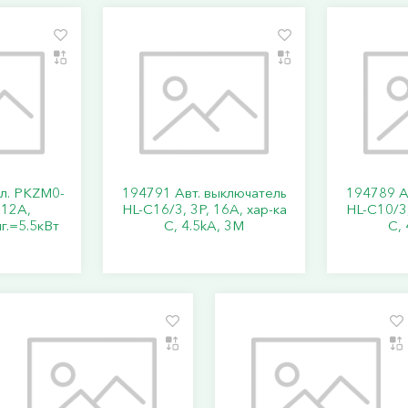
кл. PKZM0-
194791 Авт. выключатель
194789 А
..12А,
HL-C16/3, 3P, 16A, хар-ка
HL-C10/3,
г.=5.5кВт
C, 4.5kA, 3M
C, 