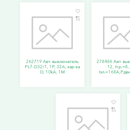
262719 Авт. выключатель
278486 Авт. вы
PL7-D32/1, 1P, 32A, хар-ка
12, Iт.р.=8.
D, 10kA, 1M
Iэл.=168А,Pдви