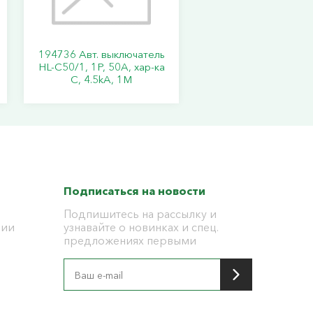
194736 Авт. выключатель
HL-C50/1, 1P, 50A, хар-ка
C, 4.5kA, 1M
Подписаться на новости
Подпишитесь на рассылку и
ции
узнавайте о новинках и спец.
предложениях первыми
я