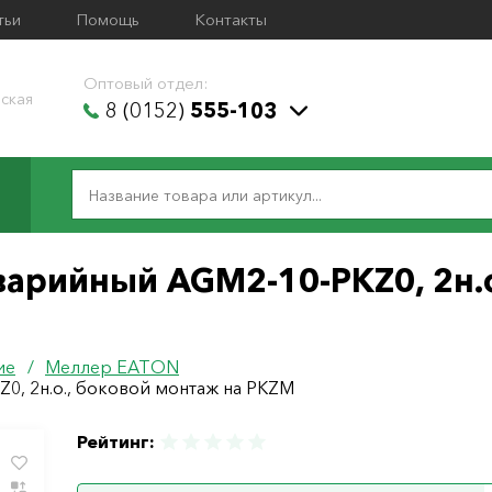
тьи
Помощь
Контакты
Оптовый отдел:
ская
8 (0152)
555-103
варийный AGM2-10-PKZ0, 2н.о
ие
/
Меллер ЕАТОN
0, 2н.о., боковой монтаж на PKZM
Рейтинг: