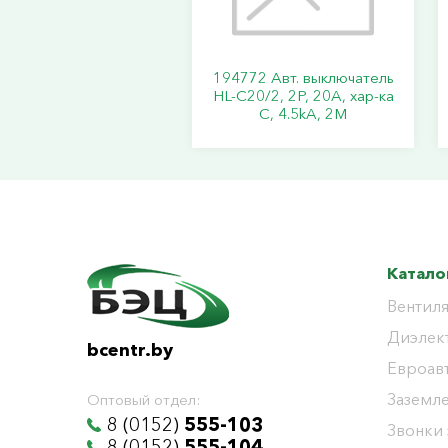
194772 Авт. выключатель
HL-C20/2, 2P, 20A, хар-ка
C, 4.5kA, 2M
Катало
Вентиля
Диэлек
bcentr.by
Евроав
Заземл
Оптовый отдел:
8 (0152)
555-103
Звонки
8 (0152)
555-104