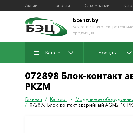
Акции
Новости
О компании
Ста
bcentr.by
Качественная электротехниче
продукция
Каталог
Бренды
072898 Блок-контакт а
PKZM
Главная
/
Каталог
/
Модульное оборудован
/
072898 Блок-контакт аварийный AGM2-10-PKZ