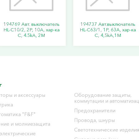
194769 Авт. выключатель
194737 Авт.выключатель
HL-C10/2, 2P, 10A, хар-ка
HL-C63/1, 1Р, 63А, хар-ка
C, 4.5kA, 2M
С, 4,5kA,1M
г
торы и аксессуары
Оборудование защиты,
коммутации и автоматиза
трика
Предохранители
томатика "F&F"
Провода, шнуры
ение и молниезащита
Светотехнические издели
 электрические