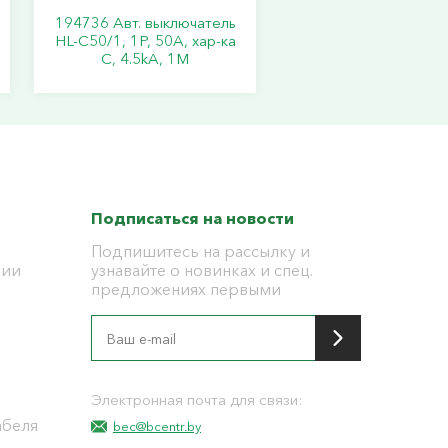
194736 Авт. выключатель
HL-C50/1, 1P, 50A, хар-ка
C, 4.5kA, 1M
Подписаться на новости
Подпишитесь на рассылку и
ции
узнавайте о новинках и спец.
предложениях первыми
я
Электронная почта для связи:
абеля
bec@bcentr.by