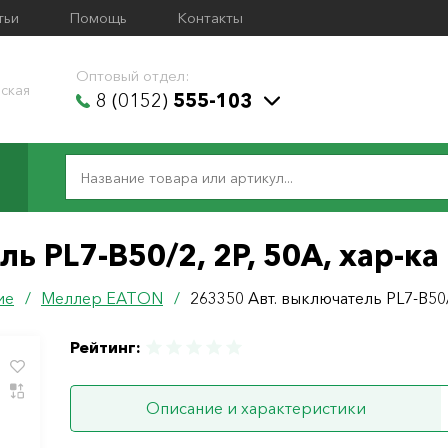
тьи
Помощь
Контакты
Оптовый отдел:
ская
8 (0152)
555-103
ь PL7-B50/2, 2P, 50A, хар-ка
ие
/
Меллер ЕАТОN
/
263350 Авт. выключатель PL7-B50/2
Рейтинг:
Описание и характеристики