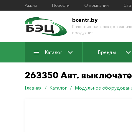
Акции
Новости
О компании
Ста
bcentr.by
Качественная электротехниче
продукция
Каталог
Бренды
263350 Авт. выключател
Главная
/
Каталог
/
Модульное оборудован