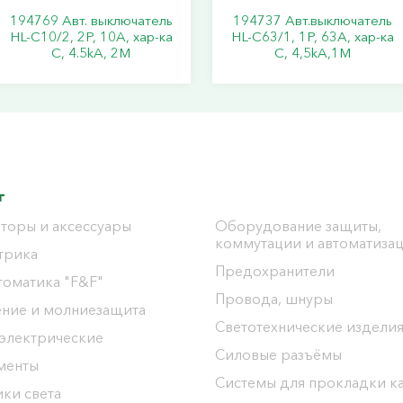
194769 Авт. выключатель
194737 Авт.выключатель
HL-C10/2, 2P, 10A, хар-ка
HL-C63/1, 1Р, 63А, хар-ка
C, 4.5kA, 2M
С, 4,5kA,1M
г
торы и аксессуары
Оборудование защиты,
коммутации и автоматиза
трика
Предохранители
томатика "F&F"
Провода, шнуры
ение и молниезащита
Светотехнические издели
 электрические
Силовые разъёмы
менты
Системы для прокладки к
ки света