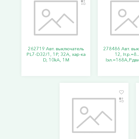
262719 Авт. выключатель
278486 Авт. вы
PL7-D32/1, 1P, 32A, хар-ка
12, Iт.р.=8.
D, 10kA, 1M
Iэл.=168А,Pдви