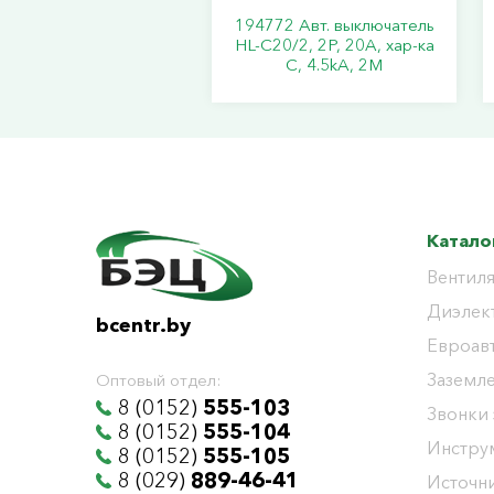
194772 Авт. выключатель
HL-C20/2, 2P, 20A, хар-ка
C, 4.5kA, 2M
Катало
Вентиля
Диэлек
bcentr.by
Евроав
Заземл
Оптовый отдел:
8 (0152)
555-103
Звонки
8 (0152)
555-104
Инстру
8 (0152)
555-105
8 (029)
889-46-41
Источни