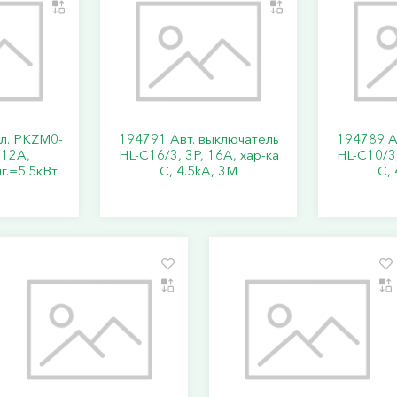
кл. PKZM0-
194791 Авт. выключатель
194789 А
..12А,
HL-C16/3, 3P, 16A, хар-ка
HL-C10/3,
г.=5.5кВт
C, 4.5kA, 3M
C, 