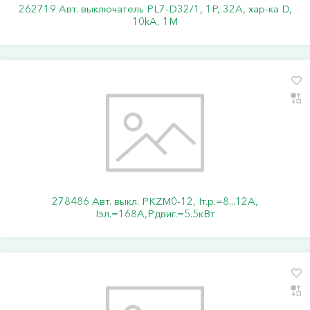
262719 Авт. выключатель PL7-D32/1, 1P, 32A, хар-ка D,
10kA, 1M
278486 Авт. выкл. PKZM0-12, Iт.р.=8...12А,
Iэл.=168А,Pдвиг.=5.5кВт