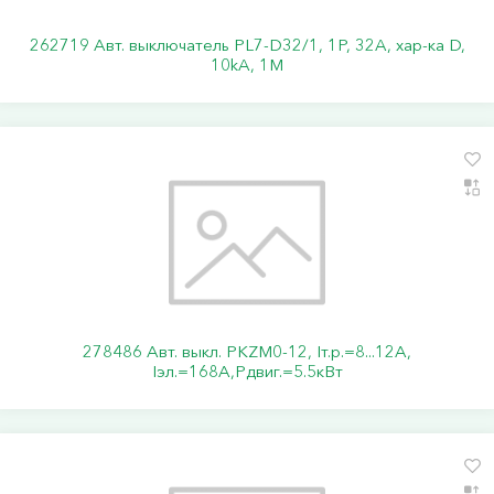
262719 Авт. выключатель PL7-D32/1, 1P, 32A, хар-ка D,
10kA, 1M
278486 Авт. выкл. PKZM0-12, Iт.р.=8...12А,
Iэл.=168А,Pдвиг.=5.5кВт