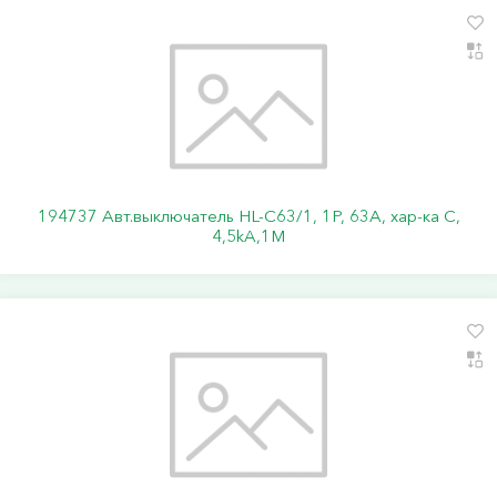
194737 Авт.выключатель HL-C63/1, 1Р, 63А, хар-ка С,
4,5kA,1M