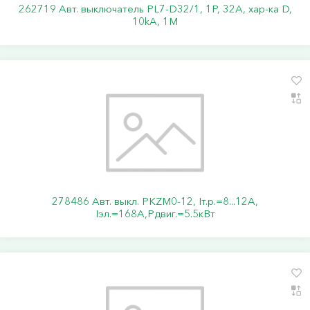
262719 Авт. выключатель PL7-D32/1, 1P, 32A, хар-ка D,
10kA, 1M
278486 Авт. выкл. PKZM0-12, Iт.р.=8...12А,
Iэл.=168А,Pдвиг.=5.5кВт