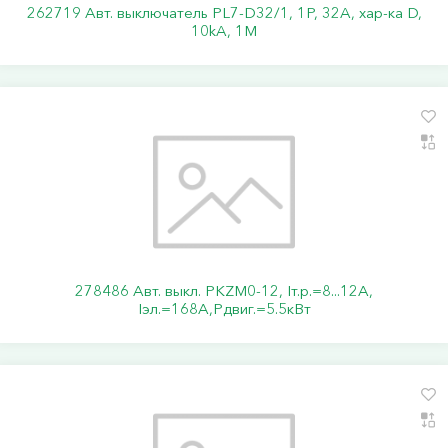
262719 Авт. выключатель PL7-D32/1, 1P, 32A, хар-ка D,
10kA, 1M
278486 Авт. выкл. PKZM0-12, Iт.р.=8...12А,
Iэл.=168А,Pдвиг.=5.5кВт