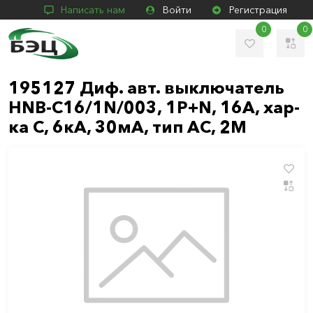
Написать нам
Войти
Регистрация
0
0
195127 Диф. авт. выключатель
HNB-C16/1N/003, 1Р+N, 16А, хар-
ка С, 6кА, 30мА, тип АС, 2М