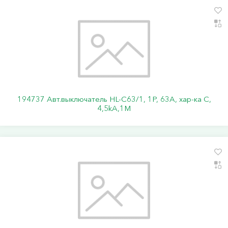
194737 Авт.выключатель HL-C63/1, 1Р, 63А, хар-ка С,
4,5kA,1M