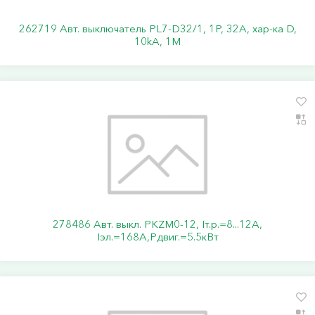
262719 Авт. выключатель PL7-D32/1, 1P, 32A, хар-ка D,
10kA, 1M
278486 Авт. выкл. PKZM0-12, Iт.р.=8...12А,
Iэл.=168А,Pдвиг.=5.5кВт