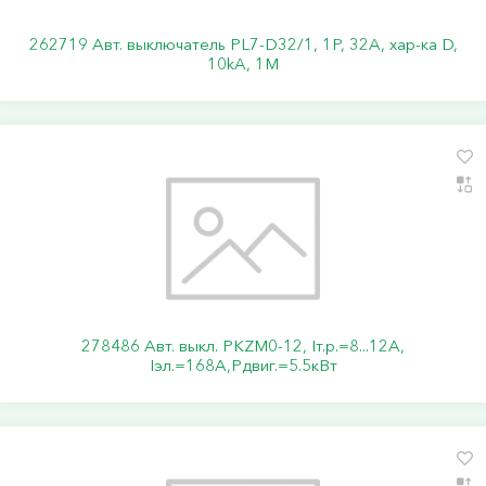
262719 Авт. выключатель PL7-D32/1, 1P, 32A, хар-ка D,
10kA, 1M
278486 Авт. выкл. PKZM0-12, Iт.р.=8...12А,
Iэл.=168А,Pдвиг.=5.5кВт