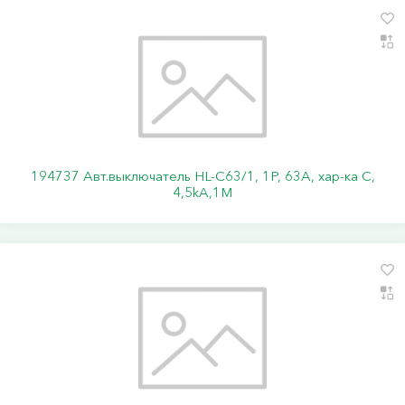
194737 Авт.выключатель HL-C63/1, 1Р, 63А, хар-ка С,
4,5kA,1M