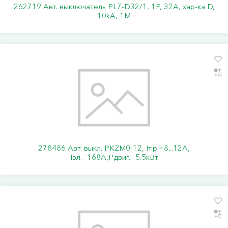
262719 Авт. выключатель PL7-D32/1, 1P, 32A, хар-ка D,
10kA, 1M
278486 Авт. выкл. PKZM0-12, Iт.р.=8...12А,
Iэл.=168А,Pдвиг.=5.5кВт