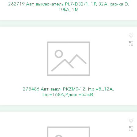
262719 Авт. выключатель PL7-D32/1, 1P, 32A, хар-ка D,
10kA, 1M
278486 Авт. выкл. PKZM0-12, Iт.р.=8...12А,
Iэл.=168А,Pдвиг.=5.5кВт