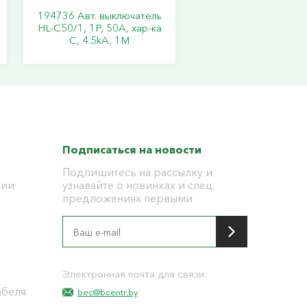
194736 Авт. выключатель
HL-C50/1, 1P, 50A, хар-ка
C, 4.5kA, 1M
Подписаться на новости
Подпишитесь на рассылку и
ции
узнавайте о новинках и спец.
предложениях первыми
я
Электронная почта для связи:
абеля
bec@bcentr.by