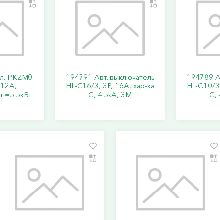
кл. PKZM0-
194791 Авт. выключатель
194789 А
..12А,
HL-C16/3, 3P, 16A, хар-ка
HL-C10/3,
г.=5.5кВт
C, 4.5kA, 3M
C, 