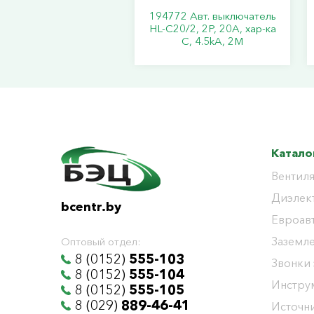
194772 Авт. выключатель
HL-C20/2, 2P, 20A, хар-ка
C, 4.5kA, 2M
Катало
Вентиля
Диэлек
bcentr.by
Евроав
Заземл
Оптовый отдел:
8 (0152)
555-103
Звонки
8 (0152)
555-104
Инстру
8 (0152)
555-105
8 (029)
889-46-41
Источни