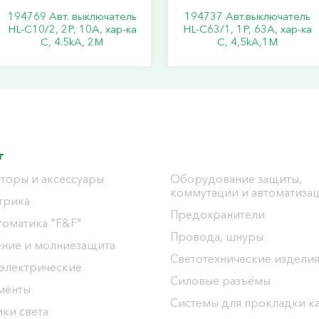
194769 Авт. выключатель
194737 Авт.выключатель
HL-C10/2, 2P, 10A, хар-ка
HL-C63/1, 1Р, 63А, хар-ка
C, 4.5kA, 2M
С, 4,5kA,1M
г
торы и аксессуары
Оборудование защиты,
коммутации и автоматиза
трика
Предохранители
томатика "F&F"
Провода, шнуры
ение и молниезащита
Светотехнические издели
 электрические
Силовые разъёмы
менты
Системы для прокладки к
ки света