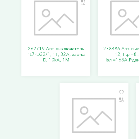
262719 Авт. выключатель
278486 Авт. вы
PL7-D32/1, 1P, 32A, хар-ка
12, Iт.р.=8.
D, 10kA, 1M
Iэл.=168А,Pдви