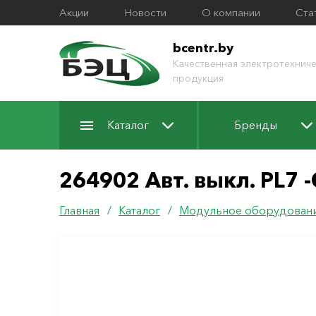
Акции
Новости
О компании
Ста
bcentr.by
Качественная электротехниче
продукция
Каталог
Бренды
264902 Авт. выкл. PL7 -
Главная
/
Каталог
/
Модульное оборудован