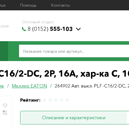
тьи
Помощь
Контакты
Оптовый отдел:
ская
8 (0152)
555-103
С16/2-DC, 2P, 16A, хар-ка С,
ие
/
Меллер ЕАТОN
/
264902 Авт. выкл. PL7 -С16/2-DC, 
Рейтинг:
Описание и характеристики