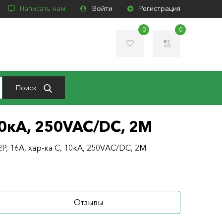
Написать нам
Войти
Регистрация
0
0
Поиск
 10кА, 250VAC/DC, 2М
2P, 16A, хар-ка С, 10кА, 250VAC/DC, 2М
Отзывы