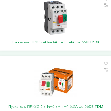
Пускатель ПРК32-4 In=4A Ir=2,5-4A Ue 660В ИЭК
Пускатель ПРК32-6,3 In=6,3A Ir=4-6,3А Ue 660В TDM