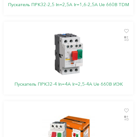
Пускатель ПРК32-2,5 In=2,5A Ir=1,6-2,5A Ue 660В TDM
Пускатель ПРК32-4 In=4A Ir=2,5-4A Ue 660В ИЭК