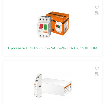
Пускатель ПРК32-25 In=25A Ir=20-25A Ue 660В TDM