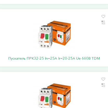
Пускатель ПРК32-25 In=25A Ir=20-25A Ue 660В TDM