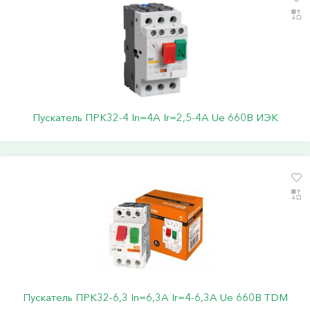
Пускатель ПРК32-4 In=4A Ir=2,5-4A Ue 660В ИЭК
Пускатель ПРК32-6,3 In=6,3A Ir=4-6,3А Ue 660В TDM