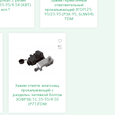
рокал. с резин.
Зажим герметичный
35-95/4-54 (КВТ)
ответвительный
исп.1
прокалывающий ЗГОП 25-
95/25-95 (РЗХ-95, SLIW64)
TDM
Зажим ответв. влагозащ.
прокалывающий с
раздельн. затяжкой болтов
ЗОВРЗБ-1С 35-95/4-50
(Р71)TDM