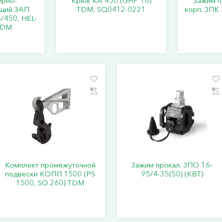
ерно-
Крюк КА 450 (GHP 16)
Зажим п
щий ЗАП
TDM, SQ0412-0221
корп. ЗПК 
/450, HEL-
TDM
Комплект промежуточной
Зажим прокал. ЗПО 16-
подвески КОПП 1500 (PS
95/4-35(50) (КВТ)
1500, SO 260) TDM