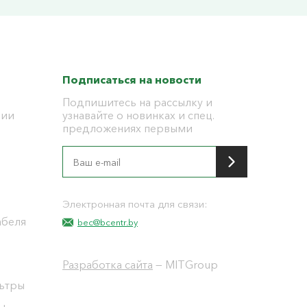
Подписаться на новости
Подпишитесь на рассылку и
ции
узнавайте о новинках и спец.
предложениях первыми
я
Электронная почта для связи:
абеля
bec@bcentr.by
Разработка сайта
— MITGroup
льтры
ы