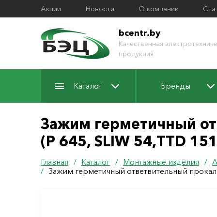
Акции
Новости
О компании
Ста
bcentr.by
Качественная электротехниче
продукция
Каталог
Бренды
Зажим герметичный от
(Р 645, SLIW 54,TTD 15
Главная
/
Каталог
/
Монтажные изделия
/
А
/
Зажим герметичный ответвительный прокалы