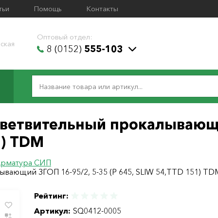
тьи
Помощь
Контакты
Оптовый отдел:
ская
8 (0152)
555-103
ветвительный прокалывающи
1) TDM
рматура СИП
вающий ЗГОП 16-95/2, 5-35 (Р 645, SLIW 54,TTD 151) TD
Рейтинг:
Артикул:
SQ0412-0005