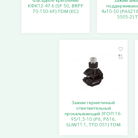
Фасадное крепление
Зажим анк
КФК12-47.6 (SF 50, BRPF
поддерживаю
70-150-6F) TDM (ЕС)
4х10-50 (PAS216
5505-2) 
Зажим герметичный
ответвительный
прокалывающий ЗГОП 16-
95/1,5-10 (P6, P616,
SLIW11.1, TTD 051) TDM