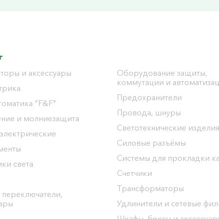
г
торы и аксессуары
Оборудование защиты,
коммутации и автоматиза
трика
Предохранители
томатика "F&F"
Провода, шнуры
ение и молниезащита
Светотехнические издели
 электрические
Силовые разъёмы
менты
Системы для прокладки к
ки света
Счетчики
Трансформаторы
 переключатели,
уары
Удлинители и сетевые фи
Шкафы, боксы и аксессуар