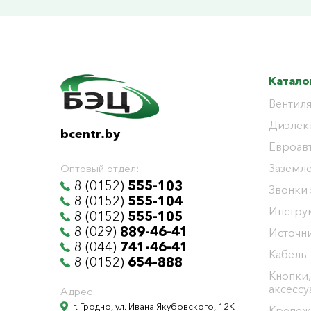
Катало
Вентиля
Диэлек
bcentr.by
Евроав
Заземл
Оптовый отдел:
8 (0152)
555-103
Звонки
8 (0152)
555-104
Инстру
8 (0152)
555-105
8 (029)
889-46-41
Источни
8 (044)
741-46-41
Кабель
8 (0152)
654-888
Кнопки,
аксесс
Адрес:
г. Гродно, ул. Ивана Якубовского, 12К
Крепеж