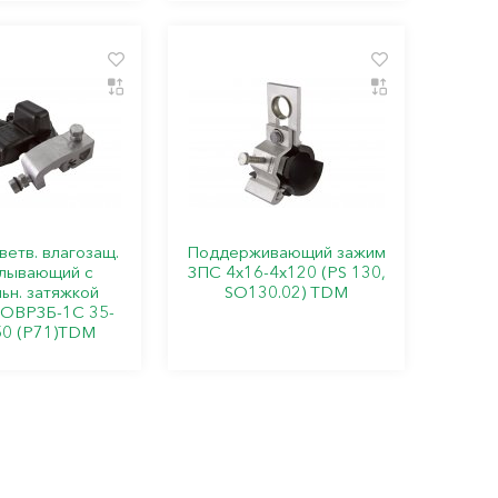
ветв. влагозащ.
Поддерживающий зажим
лывающий с
ЗПC 4х16-4x120 (PS 130,
ьн. затяжкой
SO130.02) TDM
ЗОВРЗБ-1С 35-
50 (Р71)TDM