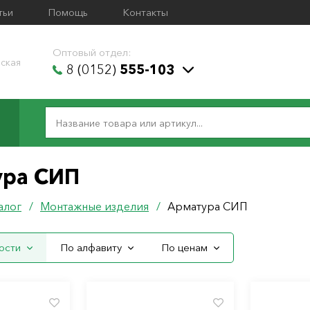
тьи
Помощь
Контакты
Оптовый отдел:
ская
8 (0152)
555-103
ура СИП
алог
/
Монтажные изделия
/
Арматура СИП
ости
По алфавиту
По ценам