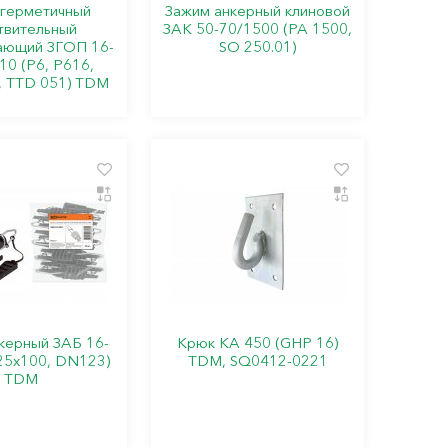
герметичный
Зажим анкерный клиновой
твительный
ЗАК 50-70/1500 (PA 1500,
ающий ЗГОП 16-
SO 250.01)
10 (P6, P616,
, TTD 051) TDM
керный ЗАБ 16-
Крюк КА 450 (GHP 16)
25х100, DN123)
TDM, SQ0412-0221
TDM