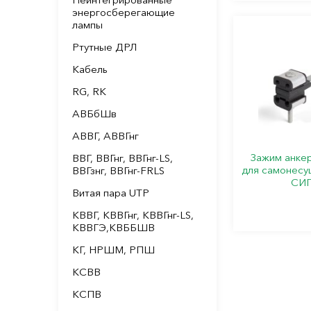
энергосберегающие
лампы
Ртутные ДРЛ
Кабель
RG, RK
АВБбШв
АВВГ, АВВГнг
Зажим анке
ВВГ, ВВГнг, ВВГнг-LS,
для самонесу
ВВГзнг, ВВГнг-FRLS
СИП
Витая пара UTP
КВВГ, КВВГнг, КВВГнг-LS,
КВВГЭ,КВББШВ
КГ, НРШМ, РПШ
КСВВ
КСПВ