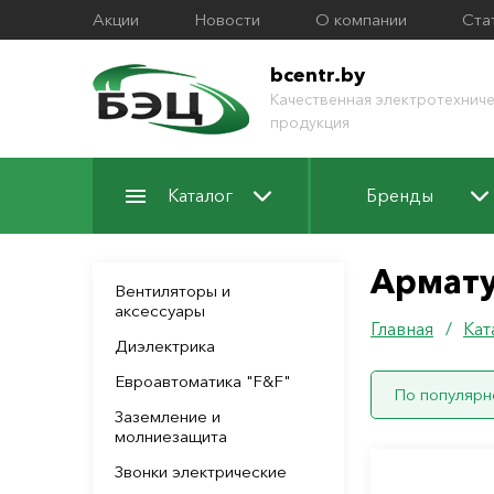
Акции
Новости
О компании
Ста
bcentr.by
Качественная электротехниче
продукция
Каталог
Бренды
Армат
Вентиляторы и
аксессуары
Главная
/
Кат
Диэлектрика
Евроавтоматика "F&F"
По популярн
Заземление и
молниезащита
Звонки электрические