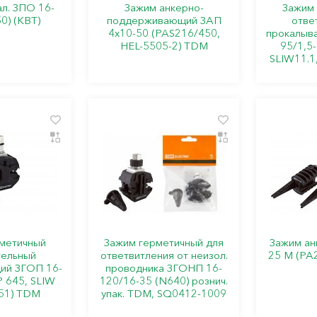
л. ЗПО 16-
Зажим анкерно-
Зажим 
0) (КВТ)
поддерживающий ЗАП
отве
4х10-50 (PAS216/450,
прокалыв
HEL-5505-2) TDM
95/1,5-
SLIW11.1
метичный
Зажим герметичный для
Зажим ан
тельный
ответвитления от неизол.
25 М (РА
ий ЗГОП 16-
проводника ЗГОНП 16-
Р 645, SLIW
120/16-35 (N640) рознич.
51) TDM
упак. TDM, SQ0412-1009