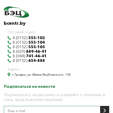
bcentr.by
Оптовый отдел:
8 (0152)
555-103
8 (0152)
555-104
8 (0152)
555-105
8 (029)
889-46-41
8 (044)
741-46-41
8 (0152)
654-888
Адрес:
г. Гродно, ул. Ивана Якубовского, 12К
Подписаться на новости
Подпишитесь на рассылку и узнавайте о новинках и
спец. предложениях первыми