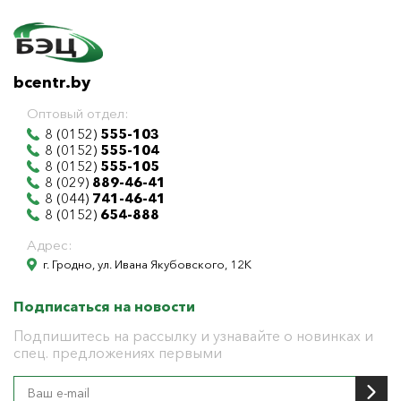
bcentr.by
Оптовый отдел:
8 (0152)
555-103
8 (0152)
555-104
8 (0152)
555-105
8 (029)
889-46-41
8 (044)
741-46-41
8 (0152)
654-888
Адрес:
г. Гродно, ул. Ивана Якубовского, 12К
Подписаться на новости
Подпишитесь на рассылку и узнавайте о новинках и
спец. предложениях первыми