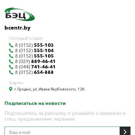
bcentr.by
Оптовый отдел:
8 (0152)
555-103
8 (0152)
555-104
8 (0152)
555-105
8 (029)
889-46-41
8 (044)
741-46-41
8 (0152)
654-888
Адрес:
г. Гродно, ул. Ивана Якубовского, 12К
Подписаться на новости
Подпишитесь на рассылку и узнавайте о новинках и
спец. предложениях первыми