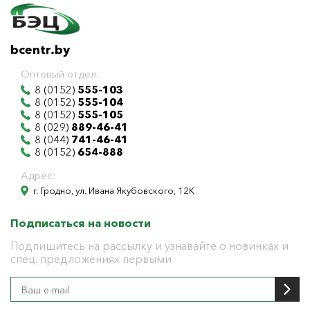
bcentr.by
Оптовый отдел:
8 (0152)
555-103
8 (0152)
555-104
8 (0152)
555-105
8 (029)
889-46-41
8 (044)
741-46-41
8 (0152)
654-888
Адрес:
г. Гродно, ул. Ивана Якубовского, 12К
Подписаться на новости
Подпишитесь на рассылку и узнавайте о новинках и
спец. предложениях первыми