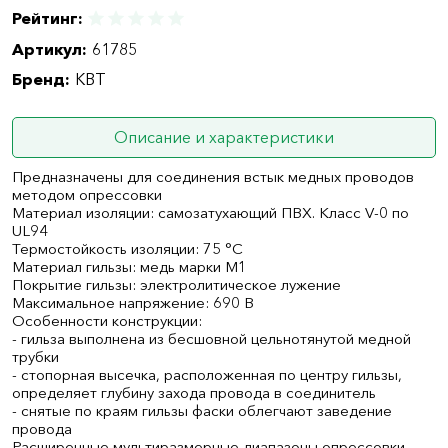
Рейтинг:
Артикул:
61785
Бренд:
КВТ
Описание и характеристики
Предназначены для соединения встык медных проводов
методом опрессовки
Материал изоляции: самозатухающий ПВХ. Класс V-0 по
UL94
Термостойкость изоляции: 75 °C
Материал гильзы: медь марки М1
Покрытие гильзы: электролитическое лужение
Максимальное напряжение: 690 В
Особенности конструкции:
- гильза выполнена из бесшовной цельнотянутой медной
трубки
- стопорная высечка, расположенная по центру гильзы,
определяет глубину захода провода в соединитель
- снятые по краям гильзы фаски облегчают заведение
провода
Расширенные мультиразмерные диапазоны опрессовки