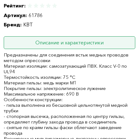
Рейтинг:
Артикул:
61786
Бренд:
КВТ
Описание и характеристики
Предназначены для соединения встык медных проводов
методом опрессовки
Материал изоляции: самозатухающий ПВХ. Класс V-0 по
UL94
Термостойкость изоляции: 75 °C
Материал гильзы: медь марки М1
Покрытие гильзы: электролитическое лужение
Максимальное напряжение: 690 В
Особенности конструкции:
- гильза выполнена из бесшовной цельнотянутой медной
трубки
- стопорная высечка, расположенная по центру гильзы,
определяет глубину захода провода в соединитель
- снятые по краям гильзы фаски облегчают заведение
провода
Расширенные мультиразмерные диапазоны опрессовки