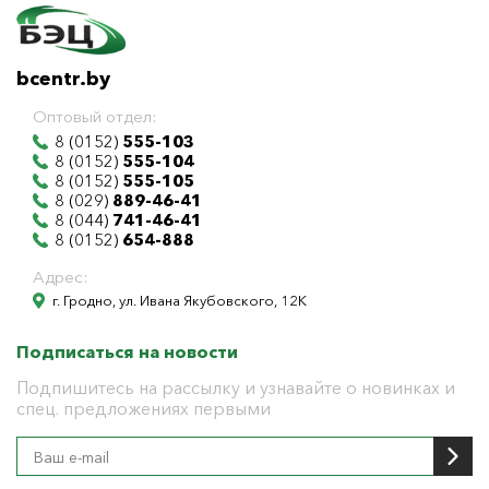
bcentr.by
Оптовый отдел:
8 (0152)
555-103
8 (0152)
555-104
8 (0152)
555-105
8 (029)
889-46-41
8 (044)
741-46-41
8 (0152)
654-888
Адрес:
г. Гродно, ул. Ивана Якубовского, 12К
Подписаться на новости
Подпишитесь на рассылку и узнавайте о новинках и
спец. предложениях первыми